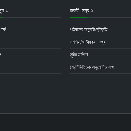
্যু-১
জরুরী মেন্যু-১
র্কে
পাঠদানের অনুমতি/স্বীকৃতি
এমপিও/জাতীয়করণ তথ্য
ন
ছুটির তালিকা
শ্রেণিভিত্তিক অনুমোদিত শাখা