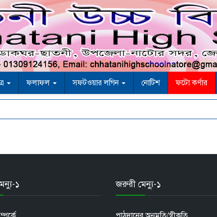
ত্র
ফলাফল
সফটওয়ার লগিন
নোটিশ
ফটো কর্ণার
েন্যু-১
জরুরী মেন্যু-১
পর্কে
পাঠদানের অনুমতি/স্বীকৃতি