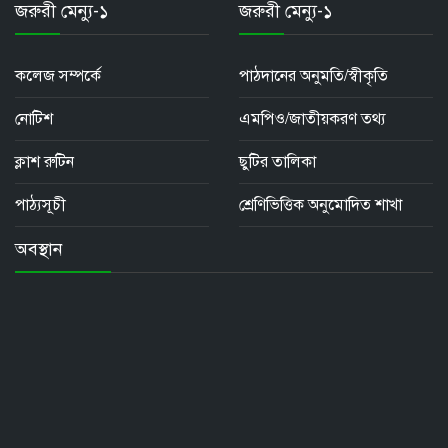
জরুরী মেন্যু-১
জরুরী মেন্যু-১
কলেজ সম্পর্কে
পাঠদানের অনুমতি/স্বীকৃতি
নোটিশ
এমপিও/জাতীয়করণ তথ্য
ক্লাশ রুটিন
ছুটির তালিকা
পাঠ্যসূচী
শ্রেণিভিত্তিক অনুমোদিত শাখা
অবস্থান