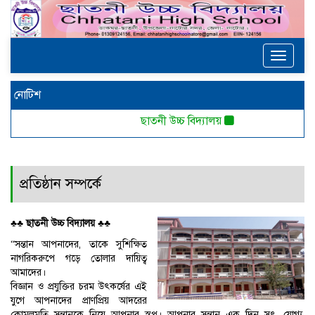
Toggle
navigat
নোটিশ
ছাতনী উচ্চ বিদ্যালয়
প্রতিষ্ঠান সম্পর্কে
♣♣ ছাতনী উচ্চ বিদ্যালয় ♣♣
“সন্তান আপনাদের, তাকে সুশিক্ষিত
নাগরিকরুপে গড়ে তোলার দায়িত্ব
আমাদের।
বিজ্ঞান ও প্রযুক্তির চরম উৎকর্ষের এই
যুগে আপনাদের প্রাণপ্রিয় আদরের
কোমলমতি সন্তানকে নিয়ে আপনার স্বপ্ন। আপনার সন্তান এক দিন সৎ, যোগ্য,