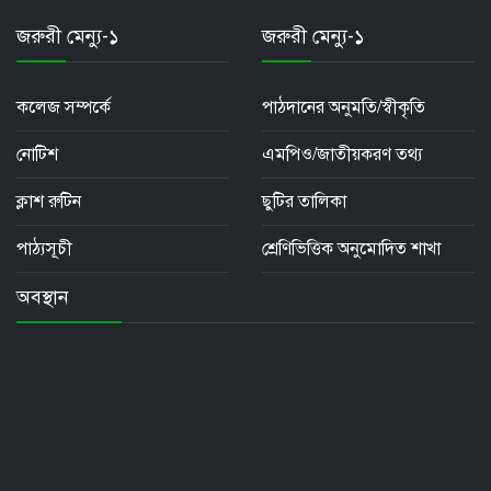
জরুরী মেন্যু-১
জরুরী মেন্যু-১
কলেজ সম্পর্কে
পাঠদানের অনুমতি/স্বীকৃতি
নোটিশ
এমপিও/জাতীয়করণ তথ্য
ক্লাশ রুটিন
ছুটির তালিকা
পাঠ্যসূচী
শ্রেণিভিত্তিক অনুমোদিত শাখা
অবস্থান