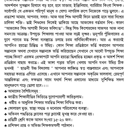
আদর্শবান সুসন্তান হিসাবে বড় হবে, হবে ডাক্তার, ইঞ্জিনিয়ার, ব্যারিষ্টার কিংবা শিক্ষক।
সর্বোপরি সে একজন পরিপূর্ণ মানুষ ও যোগ্য নাগরিক রুপে নিজেকে গড়ে তুলবে। এ
প্রত্যাশা আমার, আপনার, সবার। আজ যারা শিশু আগামী দিনে তারাই হবে সারা বিশ্বের
চালিকা শক্তি। তাই শিশুদের দিকেই তাকিয়ে আছে আজকের বর্তমান বিশ্ব। কারণ
“আজকের শিশু আগামী দিনের ভবিষ্যত”। কিন্তু শিশু কিশোরদের সাজঘর আজ নানা
সমস্যায় আক্রান্ত। উপযুক্ত শিক্ষালয় পাওয়া আজ বড়ই দুষ্কর। তদুপরি পুঁজিবাদের এ
যুগে পণ্যের মত শিক্ষা ব্যবস্থাতে চলছে চরম বাণিজ্যিকীকরণ। আর এ করণেই
আপনিও হয়তো চিন্তিত ও উদ্বিগ্ন। কোন শিক্ষা প্রতিষ্ঠানে ভর্তি করাবেন আপনার
সন্তানকে অথবা যেখানে সন্তানকে ভর্তি করিয়েছেন সেখানে সে আদৌ উপযুক্ত শিক্ষা
পাচ্ছে কিনা? এরকম প্রেক্ষাপটে আপনি হয়তো দ্ধিধান্বিত হচ্ছেন প্রকৃত ও আদর্শ শিক্ষা
প্রতিষ্ঠান বাছায় করতে। এই ভাঙ্গা গড়ার স্বপ্নিল খেলায় আপনি যখন উদ্বিগ্ন ঠিক
তখনই ” ছাতনী উচ্চ বিদ্যালয় ” আপনার কাঙ্খিত স্বপ্ন বাস্তবায়নে এবং আপনাকে
সহায়তা করতে এগিয়ে এসেছে। এখানে আপনার সন্তানকে অকৃত্রিম ভালবাসা, স্নেহপূর্ণ
আন্তরিকতা এবং দক্ষতার সাথে যথার্থ শিক্ষা প্রদানের মাধ্যমে সুশিক্ষিত সফল
মানুষরুপে গড়ে তোলা হবে।।।।
♣ আমাদের বৈশিষ্ট্যসমূহ :
♣ জাতীয় শিক্ষানীতির ভিত্তিতে যুগোপযোগী কারিকুলাম।
♣ ধর্মীয় ও আধুনিক শিক্ষার সমন্বিত শিক্ষা নিশ্চিত করা।
♣ কোলাহল মুক্ত, স্বাস্থ্য সম্মত ও মনোরম পরিবেশের ব্যবস্থা।
♣ অভিনব পদ্ধতিতে ক্লাসের পড়া ক্লাসেই মুখস্থ করে দেওয়া হয়।
♣ প্রতিটি শ্রেণি কক্ষে আসন সংখ্যা ১৫-২০ জন।
♣ প্রশিক্ষণ প্রাপ্ত ও অভিজ্ঞ শিক্ষকমন্ডলী পাঠদান।