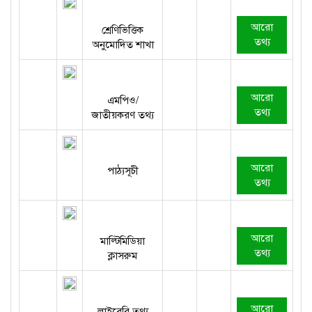
আরো
শ্রেণিভিত্তিক
তথ্য
অনুমোদিত শাখা
আরো
এমপিও/
তথ্য
জাতীয়করণ তথ্য
আরো
পাঠ্যসূচী
তথ্য
আরো
মাল্টিমিডিয়া
তথ্য
ক্লাসরুম
আরো
লাইব্রেরি তথ্য