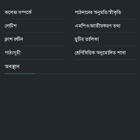
কলেজ সম্পর্কে
পাঠদানের অনুমতি/স্বীকৃতি
নোটিশ
এমপিও/জাতীয়করণ তথ্য
ক্লাশ রুটিন
ছুটির তালিকা
পাঠ্যসূচী
শ্রেণিভিত্তিক অনুমোদিত শাখা
অবস্থান