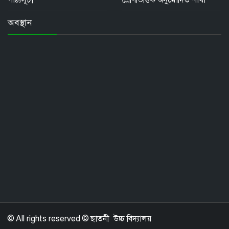
পাঠ্যসূচী
শ্রেণিভিত্তিক অনুমোদিত শাখা
অবস্থান
© All rights reserved © ছাতনী উচ্চ বিদ্যালয়