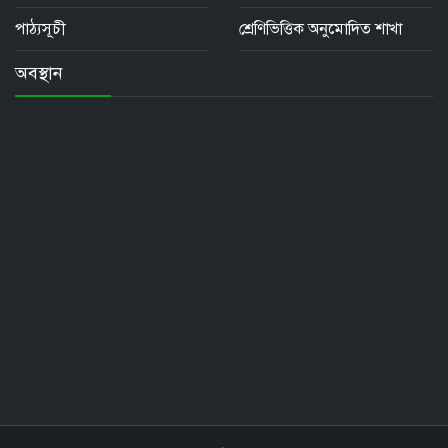
পাঠ্যসূচী
শ্রেণিভিত্তিক অনুমোদিত শাখা
অবস্থান